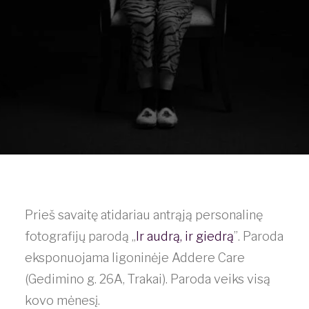
Prieš savaitę atidariau antrąją personalinę
fotografijų parodą „
Ir audrą, ir giedrą
”. Paroda
eksponuojama ligoninėje Addere Care
(Gedimino g. 26A, Trakai). Paroda veiks visą
kovo mėnesį.