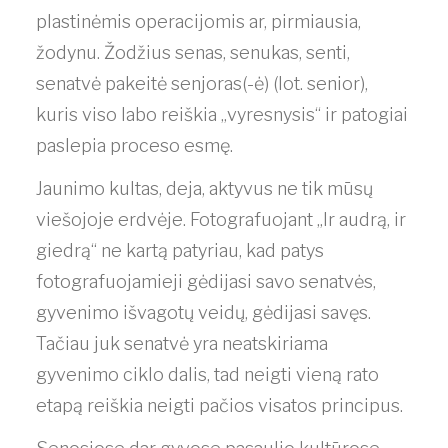
plastinėmis operacijomis ar, pirmiausia,
žodynu. Žodžius senas, senukas, senti,
senatvė pakeitė senjoras(-ė) (lot. senior),
kuris viso labo reiškia „vyresnysis“ ir patogiai
paslepia proceso esmę.
Jaunimo kultas, deja, aktyvus ne tik mūsų
viešojoje erdvėje. Fotografuojant „Ir audrą, ir
giedrą“ ne kartą patyriau, kad patys
fotografuojamieji gėdijasi savo senatvės,
gyvenimo išvagotų veidų, gėdijasi savęs.
Tačiau juk senatvė yra neatskiriama
gyvenimo ciklo dalis, tad neigti vieną rato
etapą reiškia neigti pačios visatos principus.