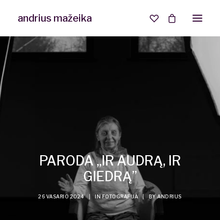
andrius mažeika
Interjero ir NT fotografija
Asmeninė fotosesija
PARODA „IR AUDRĄ, IR
GIEDRĄ”
26 VASARIO 2024
|
IN
FOTOGRAFIJA
|
BY
ANDRIUS