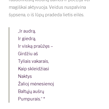
magiškai aktyvuoja. Veidus nuspalvina
šypsena, o iš lūpų pradeda lietis eilės.
„Ir audrą,
Ir giedrą,
Ir viską praūžęs –
Girdžiu aš
Tyliais vakarais,
Kaip skleidžiasi
Naktys
Žalioj mėnesienoj
Baltųjų aušrų
Pumpurais.“ *