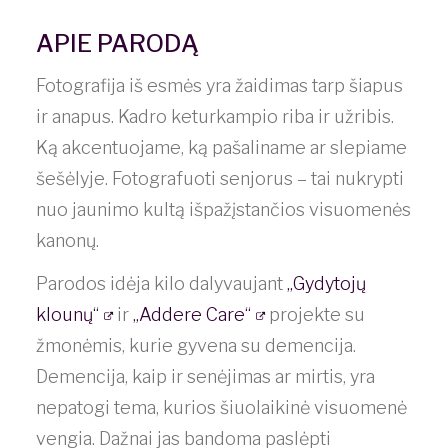
APIE PARODĄ
Fotografija iš esmės yra žaidimas tarp šiapus
ir anapus. Kadro keturkampio riba ir užribis.
Ką akcentuojame, ką pašaliname ar slepiame
šešėlyje. Fotografuoti senjorus – tai nukrypti
nuo jaunimo kultą išpažįstančios visuomenės
kanonų.
Parodos idėja kilo dalyvaujant
„Gydytojų
klounų“
ir
„Addere Care“
projekte su
žmonėmis, kurie gyvena su demencija.
Demencija, kaip ir senėjimas ar mirtis, yra
nepatogi tema, kurios šiuolaikinė visuomenė
vengia. Dažnai jas bandoma paslėpti