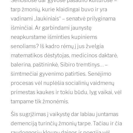
Senosiose dar gyvose pasaulio kultūrose –
tarp žmonių, kurie klaidingai buvo ir yra
vadinami „laukiniais“ – senatvė prilyginama
išminčiai. Ar garbindami jaunystę
neapkurstame išminties kupiniems
senoliams? Iš kadro rėmų į jus žvelgia
matematikos dėstytojas, medicinos daktarė,
balerina, paštininkė, Sibiro tremtinys… –
šimtmečiai gyvenimo patirties. Senėjimo
procesas vėl nuplėšia socialinių vaidmenų
primestas kaukes ir tokiu būdu, lyg vaikai, vėl
tampame tik žmonėmis.
Šis sugrįžimas į vaikystę dar labiau juntamas
demenciją turinčių žmonių tarpe. Tačiau ir čia
raudonnosių klounų dainos ir poezija vėl