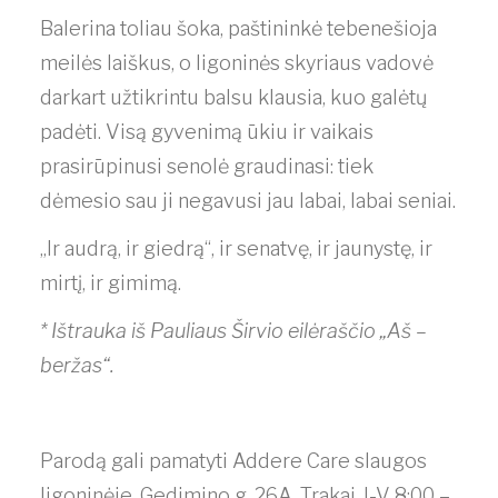
Balerina toliau šoka, paštininkė tebenešioja
meilės laiškus, o ligoninės skyriaus vadovė
darkart užtikrintu balsu klausia, kuo galėtų
padėti. Visą gyvenimą ūkiu ir vaikais
prasirūpinusi senolė graudinasi: tiek
dėmesio sau ji negavusi jau labai, labai seniai.
„Ir audrą, ir giedrą“, ir senatvę, ir jaunystę, ir
mirtį, ir gimimą.
* Ištrauka iš Pauliaus Širvio eilėraščio „Aš –
beržas“.
Parodą gali pamatyti Addere Care slaugos
ligoninėje, Gedimino g. 26A, Trakai, I-V 8:00 –