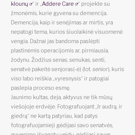
klounų
“ ir „
Addere Care
“ projekte su
žmonėmis, kurie gyvena su demencija.
Demencija, kaip ir senėjimas ar mirtis, yra
nepatogi tema, kurios šiuolaikinė visuomenė
vengia. Dažnai jas bandoma paslėpti
plastinėmis operacijomis ar, pirmiausia,
žodynu. Žodžius senas, senukas, senti,
senatvė pakeitė senjoras(-ė) (lot.
senior
), kuris
viso labo reiškia „vyresnysis“ ir patogiai
paslepia proceso esmę.
Jaunimo kultas, deja, aktyvus ne tik mūsų
viešojoje erdvėje. Fotografuojant „Ir audrą, ir
giedrą“ ne kartą patyriau, kad patys
fotografuojamieji gėdijasi savo senatvės,
gyvenimo išvagotų veidų, gėdijasi savęs.