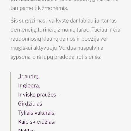
tampame tik žmonėmis.
Šis sugrįžimas į vaikystę dar labiau juntamas
demenciją turinčių žmonių tarpe. Tačiau ir čia
raudonnosių klaunų dainos ir poezija vėl
magiškai aktyvuoja. Veidus nuspalvina
šypsena, o iš lūpų pradeda lietis eilės.
„Ir audrą,
Ir giedrą,
Ir viską praūžęs –
Girdžiu aš
Tyliais vakarais,
Kaip skleidžiasi
Naktys