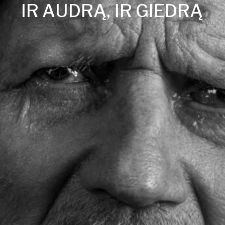
I
R
A
U
D
R
Ą
,
I
R
G
I
E
D
R
Ą