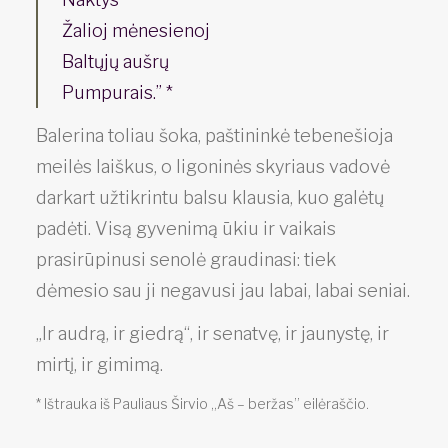
Žalioj mėnesienoj
Baltųjų aušrų
Pumpurais.” *
Balerina toliau šoka, paštininkė tebenešioja
meilės laiškus, o ligoninės skyriaus vadovė
darkart užtikrintu balsu klausia, kuo galėtų
padėti. Visą gyvenimą ūkiu ir vaikais
prasirūpinusi senolė graudinasi: tiek
dėmesio sau ji negavusi jau labai, labai seniai.
„Ir audrą, ir giedrą“, ir senatvę, ir jaunystę, ir
mirtį, ir gimimą.
* Ištrauka iš Pauliaus Širvio „Aš – beržas” eilėraščio.