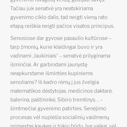
Tačiau juk senatvė yra neatskiriama
gyvenimo ciklo dalis, tad neigti vieną rato
etapą reiškia neigti pačios visatos principus.
Senosiose dar gyvose pasaulio kultūrose –
tarp žmonių, kurie klaidingai buvo ir yra
vadinami „laukiniais“ – senatvė prilyginama
išminčiai. Ar garbindami jaunystę
neapkurstame išminties kupiniems
senoliams? Iš kadro rėmų į jus žvelgia
matematikos dėstytojas, medicinos daktarė,
balerina, paštininkė, Sibiro tremtinys… –
šimtmečiai gyvenimo patirties. Senėjimo
procesas vėl nuplėšia socialinių vaidmenų
primestas kaukes ir tokiu būdu, lyg vaikai, vėl