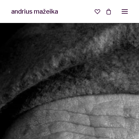
andrius mažeika
Interjero ir NT fotografija
Asmeninė fotosesija