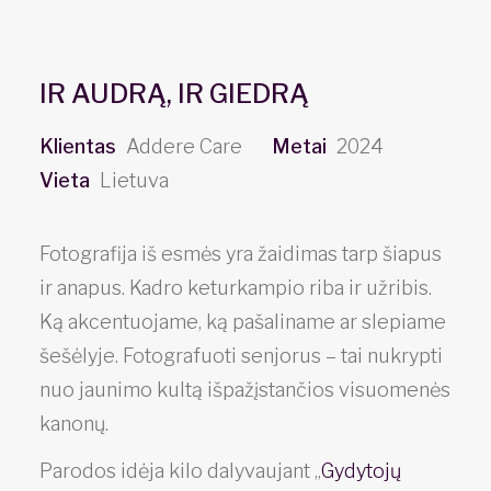
IR AUDRĄ, IR GIEDRĄ
Klientas
Addere Care
Metai
2024
Vieta
Lietuva
Fotografija iš esmės yra žaidimas tarp šiapus
ir anapus. Kadro keturkampio riba ir užribis.
Ką akcentuojame, ką pašaliname ar slepiame
šešėlyje. Fotografuoti senjorus – tai nukrypti
nuo jaunimo kultą išpažįstančios visuomenės
kanonų.
Parodos idėja kilo dalyvaujant „
Gydytojų