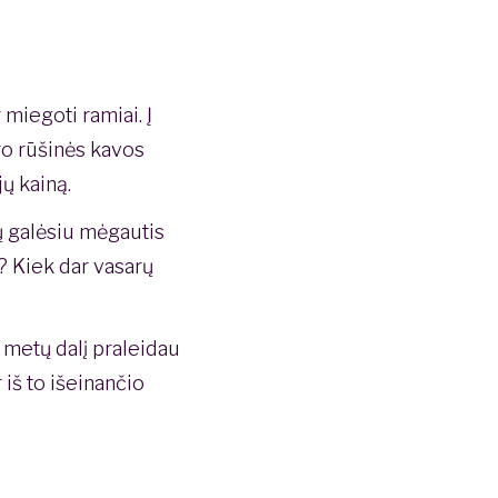
r miegoti ramiai. Į
pro rūšinės kavos
jų kainą.
tų galėsiu mėgautis
? Kiek dar vasarų
 metų dalį praleidau
iš to išeinančio