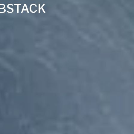
UBSTACK
S