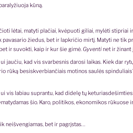
 paralyžiuoja kūną.
ioti lėtai, matyti plačiai, kvėpuoti giliai, mylėti stipriai i
k pavasario žiedus, bet ir lapkričio mirtį. Matyti ne tik 
bet ir suvokti, kaip ir kur šie gimė.
Gyventi
net ir žinant 
i jaučiu, kad vis svarbesnis darosi laikas. Kiek dar ry
ario rūką besiskverbiančiais motinos saulės spinduliais
ui vis labiau suprantu, kad didelę tų keturiasdešimties
ematydamas šio. Karo, politikos, ekonomikos rūkuose ir 
tik neišvengiamas, bet ir pagrįstas…