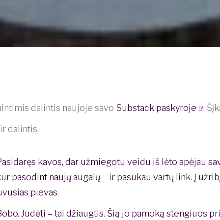
ntimis dalintis naujoje savo
Substack paskyroje
. Šį
ir dalintis.
Pasidaręs kavos, dar užmiegotu veidu iš lėto apėjau sav
kur pasodint naujų augalų – ir pasukau vartų link. Į užrib
vusias pievas.
Bobo. Judėti – tai džiaugtis. Šią jo pamoką stengiuos pr