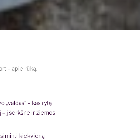
kart – apie rūką.
o „valdas“ – kas rytą
į – į šerkšne ir žiemos
isiminti kiekvieną