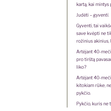
kartą, kai mintys
Judėti –
gyventi
.
Gyventi, tai vaikšč
save kvėpti ne ti
rožinius akinius, 
Artėjant 40-mečiu
pro tirštą pavas
liko?
Artėjant 40-meči
kitokiam rūke, n
pykčio.
Pykčio, kuris ne 