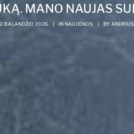
ŪKĄ. MANO NAUJAS S
2 BALANDŽIO 2026
|
IN
NAUJIENOS
|
BY
ANDRIU