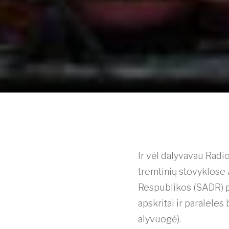
Ir vėl dalyvavau Radio
tremtinių stovyklose 
Respublikos (SADR) p
apskritai ir paralele
alyvuogė).