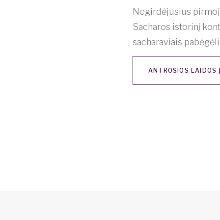
Negirdėjusius pirmo
Sacharos istorinį kon
sacharaviais pabėgėl
ANTROSIOS LAIDOS 