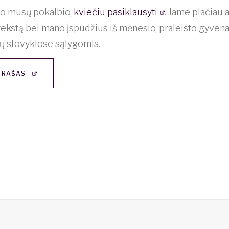
jo mūsų pokalbio,
kviečiu pasiklausyti
. Jame plačiau
tekstą bei mano įspūdžius iš mėnesio, praleisto gyvena
ių stovyklose sąlygomis.
ĮRAŠAS