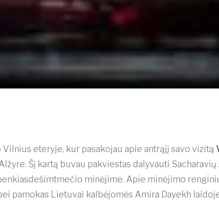
 Vilnius eteryje, kur pasakojau apie antrąjį savo vizitą
Alžyre. Šį kartą buvau pakviestas dalyvauti Sacharavi
enkiasdešimtmečio minėjime. Apie minėjimo renginiu
s bei pamokas Lietuvai kalbėjomės Amira Dayekh laidoje 