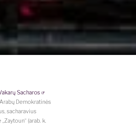
Vakarų Sacharos
ų Arabų Demokratinės
s, sacharavius
„Zaytoun“ (arab. k.