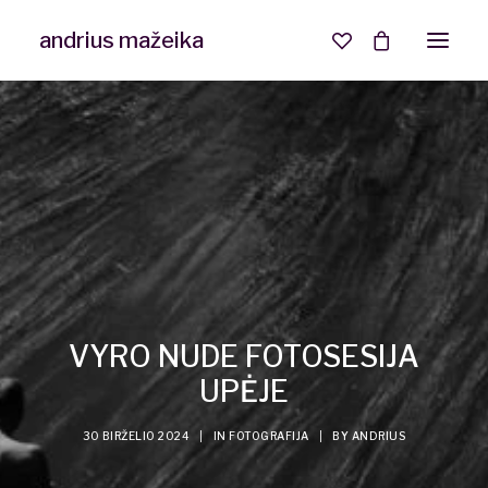
andrius mažeika
Interjero ir NT fotografija
Asmeninė fotosesija
VYRO NUDE FOTOSESIJA
UPĖJE
30 BIRŽELIO 2024
|
IN
FOTOGRAFIJA
|
BY
ANDRIUS