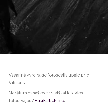
Vasarinė vyro
nude
fotosesija upėje prie
Vilniaus.
Norėtum panašios ar visiškai kitokios
fotosesijos?
Pasikalbėkime
.