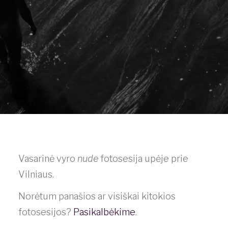
Vasarinė vyro
nude
fotosesija upėje prie
Vilniaus.
Norėtum panašios ar visiškai kitokios
fotosesijos?
Pasikalbėkime
.