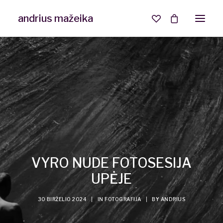
andrius mažeika
Interjero ir NT fotografija
Asmeninė fotosesija
VYRO NUDE FOTOSESIJA
UPĖJE
30 BIRŽELIO 2024
|
IN
FOTOGRAFIJA
|
BY
ANDRIUS