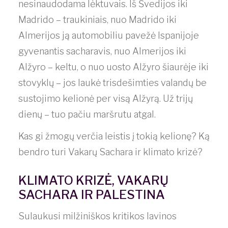
nesinaudodama lėktuvais. Iš Švedijos iki
Madrido – traukiniais, nuo Madrido iki
Almerijos ją automobiliu pavežė Ispanijoje
gyvenantis sacharavis, nuo Almerijos iki
Alžyro – keltu, o nuo uosto Alžyro šiaurėje iki
stovyklų – jos laukė trisdešimties valandų be
sustojimo kelionė per visą Alžyrą. Už trijų
dienų – tuo pačiu maršrutu atgal.
Kas gi žmogų verčia leistis į tokią kelionę? Ką
bendro turi Vakarų Sachara ir klimato krizė?
KLIMATO KRIZĖ, VAKARŲ
SACHARA IR PALESTINA
Sulaukusi milžiniškos kritikos lavinos