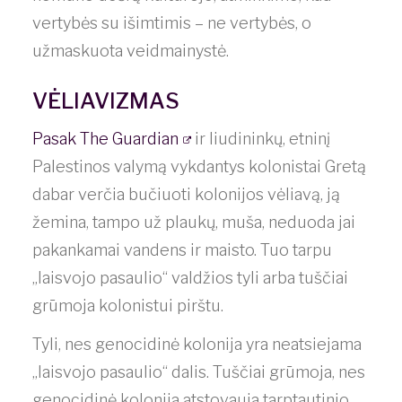
vertybės su išimtimis – ne vertybės, o
užmaskuota veidmainystė.
VĖLIAVIZMAS
Pasak The Guardian
ir liudininkų, etninį
Palestinos valymą vykdantys kolonistai Gretą
dabar verčia bučiuoti kolonijos vėliavą, ją
žemina, tampo už plaukų, muša, neduoda jai
pakankamai vandens ir maisto. Tuo tarpu
„laisvojo pasaulio“ valdžios tyli arba tuščiai
grūmoja kolonistui pirštu.
Tyli, nes genocidinė kolonija yra neatsiejama
„laisvojo pasaulio“ dalis. Tuščiai grūmoja, nes
genocidinė kolonija atstovauja tarptautinio