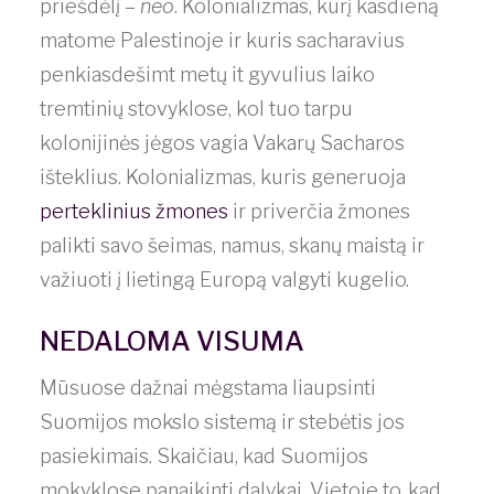
priešdėlį –
neo
. Kolonializmas, kurį kasdieną
matome Palestinoje ir kuris sacharavius
penkiasdešimt metų it gyvulius laiko
tremtinių stovyklose, kol tuo tarpu
kolonijinės jėgos vagia Vakarų Sacharos
išteklius. Kolonializmas, kuris generuoja
perteklinius žmones
ir priverčia žmones
palikti savo šeimas, namus, skanų maistą ir
važiuoti į lietingą Europą valgyti kugelio.
NEDALOMA VISUMA
Mūsuose dažnai mėgstama liaupsinti
Suomijos mokslo sistemą ir stebėtis jos
pasiekimais. Skaičiau, kad Suomijos
mokyklose panaikinti dalykai. Vietoje to, kad