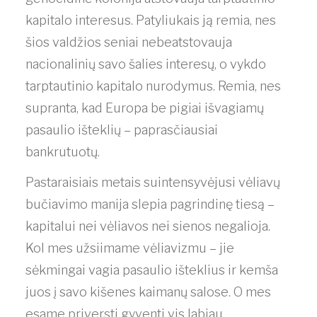
kapitalo interesus. Patyliukais ją remia, nes
šios valdžios seniai nebeatstovauja
nacionalinių savo šalies interesų, o vykdo
tarptautinio kapitalo nurodymus. Remia, nes
supranta, kad Europa be pigiai išvagiamų
pasaulio išteklių – paprasčiausiai
bankrutuotų.
Pastaraisiais metais suintensyvėjusi vėliavų
bučiavimo manija slepia pagrindinę tiesą –
kapitalui nei vėliavos nei sienos negalioja.
Kol mes užsiimame vėliavizmu – jie
sėkmingai vagia pasaulio išteklius ir kemša
juos į savo kišenes kaimanų salose. O mes
esame priversti gyventi vis labiau