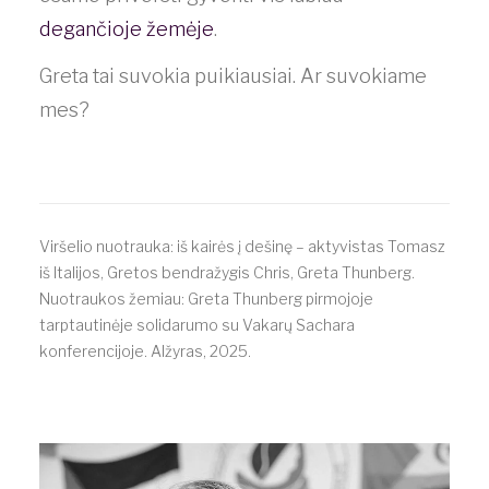
degančioje žemėje
.
Greta tai suvokia puikiausiai. Ar suvokiame
mes?
Viršelio nuotrauka: iš kairės į dešinę – aktyvistas Tomasz
iš Italijos, Gretos bendražygis Chris, Greta Thunberg.
Nuotraukos žemiau: Greta Thunberg pirmojoje
tarptautinėje solidarumo su Vakarų Sachara
konferencijoje. Alžyras, 2025.