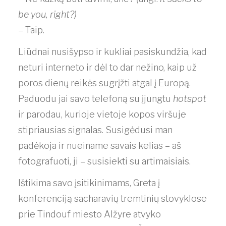
be you, right?)
– Taip.
Liūdnai nusišypso ir kukliai pasiskundžia, kad
neturi interneto ir dėl to dar nežino, kaip už
poros dienų reikės sugrįžti atgal į Europą.
Paduodu jai savo telefoną su įjungtu
hotspot
ir parodau, kurioje vietoje kopos viršuje
stipriausias signalas. Susigėdusi man
padėkoja ir nueiname savais kelias – aš
fotografuoti, ji – susisiekti su artimaisiais.
Ištikima savo įsitikinimams, Greta į
konferenciją sacharavių tremtinių stovyklose
prie Tindouf miesto Alžyre atvyko