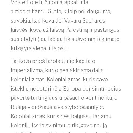
Vokietijoje ir, žinoma, apkaltinta
antisemitizmu, Greta, kitaip nei dauguma,
suvokia, kad kova dėl Vakarų Sacharos
laisvės, kova už laisvą Palestiną ir pastangos
sustabdyti (jau labiau tik sušvelninti) klimato
krizę yra viena ir ta pati.
Tai kova prieš tarptautinio kapitalo
imperializmą, kurio neatskiriama dalis –
kolonializmas. Kolonializmas, kuris savo
išteklių nebeturinčią Europą per šimtmečius
pavertė turtingiausiu pasaulio kontinentu, o
Rusiją – didžiausia valstybe pasaulyje.
Kolonializmas, kuris nesibaigė su tariamu
kolonijų išsilaisvinimu, o tik įgavo naują