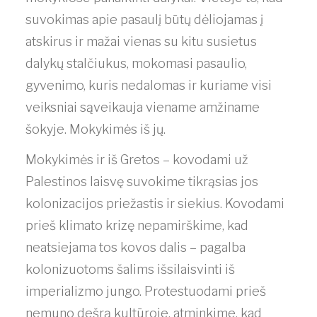
suvokimas apie pasaulį būtų dėliojamas į
atskirus ir mažai vienas su kitu susietus
dalykų stalčiukus, mokomasi pasaulio,
gyvenimo, kuris nedalomas ir kuriame visi
veiksniai sąveikauja viename amžiname
šokyje. Mokykimės iš jų.
Mokykimės ir iš Gretos – kovodami už
Palestinos laisvę suvokime tikrąsias jos
kolonizacijos priežastis ir siekius. Kovodami
prieš klimato krizę nepamirškime, kad
neatsiejama tos kovos dalis – pagalba
kolonizuotoms šalims išsilaisvinti iš
imperializmo jungo. Protestuodami prieš
nemuno dešrą kultūroje, atminkime, kad