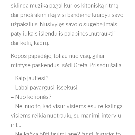
sklinda muzika pagal kurios kitonišką ritmą
dar prieš akimirką visi bandėme kraipyti savo
užpakalius. Nusivylęs savojo sugebėjimais
patyliukais išlendu iš palapinės „nutraukti“
dar kelių kadrų.
Kopos papėdėje, toliau nuo visų, giliai
mintyse paskendusi sėdi Greta. Prisėdu šalia.
– Kaip jautiesi?
– Labai pavargusi, išsekusi.
– Nuo kelionės?
– Ne, nuo to, kad visur visiems esu reikalinga,
visiems reikia nuotraukų su manimi, interviu
ir t.t.
– Ne kažką būti tavimi, ane?
(
angl.
it sucks to