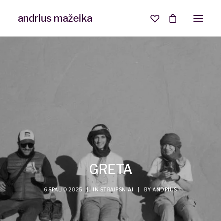
andrius mažeika
Interjero ir NT fotografija
Asmeninė fotosesija
GRETA
6 SPALIO 2025
|
IN
STRAIPSNIAI
|
BY
ANDRIUS